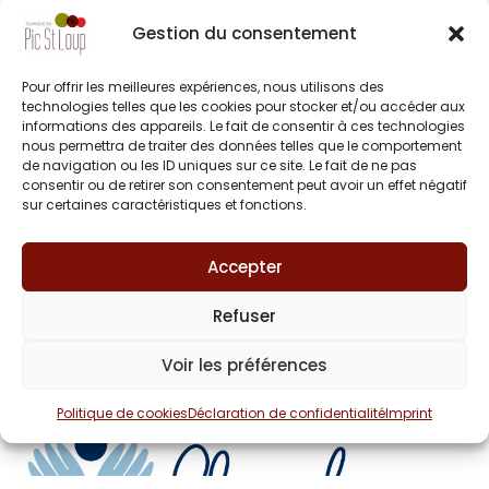
privé, tels que le handicap, la psychiatrie et
l’addictologie.
Gestion du consentement
Expert du secteur sanitaire, il développe
Pour offrir les meilleures expériences, nous utilisons des
également ses activités dans
le domaine
technologies telles que les cookies pour stocker et/ou accéder aux
des seniors et de la petite enfance
, avec
informations des appareils. Le fait de consentir à ces technologies
nous permettra de traiter des données telles que le comportement
pour objectif de proposer des services
de navigation ou les ID uniques sur ce site. Le fait de ne pas
adaptés aux différentes étapes de la vie.
consentir ou de retirer son consentement peut avoir un effet négatif
sur certaines caractéristiques et fonctions.
Groupe Clinipole
Accepter
Refuser
Voir les préférences
Politique de cookies
Déclaration de confidentialité
Imprint