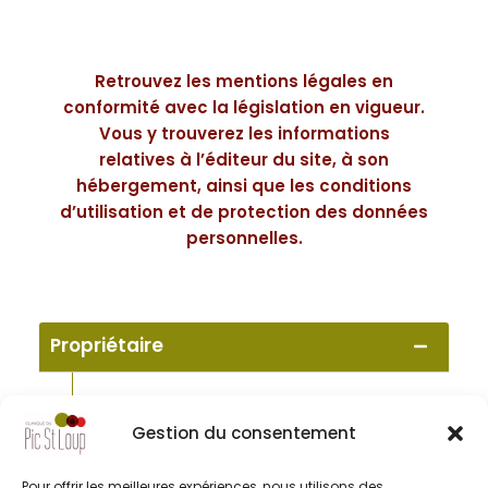
Retrouvez les mentions légales en
conformité avec la législation en vigueur.
Vous y trouverez les informations
relatives à l’éditeur du site, à son
hébergement, ainsi que les conditions
d’utilisation et de protection des données
personnelles.
Propriétaire
Clinique du PIC ST LOUP
SAS au capital de :
40 000 euros
Gestion du consentement
RCS de Montpellier :
n°447 624 321
N° de TVA :
FR28447624321
Pour offrir les meilleures expériences, nous utilisons des