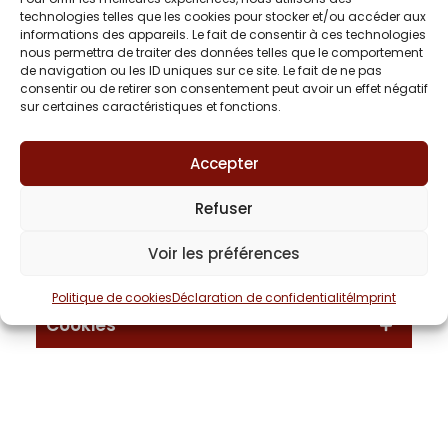
Adresse :
ZAC Saint Sauveur, rue
technologies telles que les cookies pour stocker et/ou accéder aux
informations des appareils. Le fait de consentir à ces technologies
Saint-Sauveur – 34980 Saint Clément
nous permettra de traiter des données telles que le comportement
de Rivière
de navigation ou les ID uniques sur ce site. Le fait de ne pas
consentir ou de retirer son consentement peut avoir un effet négatif
sur certaines caractéristiques et fonctions.
Crédits
Accepter
Hébergement
Refuser
Voir les préférences
Propriété intellectuelle
Politique de cookies
Déclaration de confidentialité
Imprint
Cookies
Traitement des données
personnelles