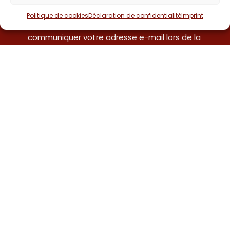
notre établissement.
Politique de cookies
Déclaration de confidentialité
Imprint
Pour y participer, il vous suffit de
communiquer votre adresse e-mail lors de la
réalisation de votre admission, et de
répondre à l’enquête que vous recevrez par
e-mail dans les jours suivant votre sortie.
Les indicateurs pour
l'amélioration de la qualité
et la sécurité des soins