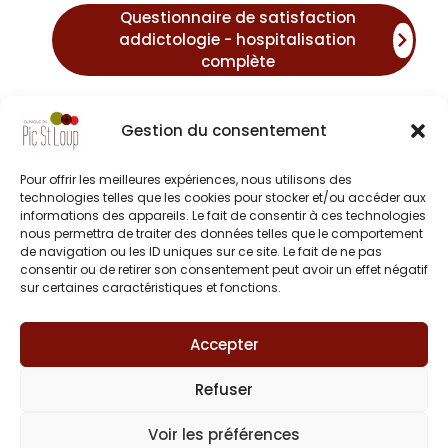
Questionnaire de satisfaction
addictologie - hospitalisation
complète
Gestion du consentement
Le dispositif national E-SATIS
Pour offrir les meilleures expériences, nous utilisons des
technologies telles que les cookies pour stocker et/ou accéder aux
informations des appareils. Le fait de consentir à ces technologies
nous permettra de traiter des données telles que le comportement
de navigation ou les ID uniques sur ce site. Le fait de ne pas
consentir ou de retirer son consentement peut avoir un effet négatif
La Clinique du Pic Saint Loup participe
sur certaines caractéristiques et fonctions.
également à l’enquête nationale de
satisfaction des patients, E-SATIS.
Ce
Accepter
dispositif permet de recueillir votre
appréciation sur la qualité des différentes
Refuser
composantes humaines, techniques et
logistiques de votre prise en charge dans
Voir les préférences