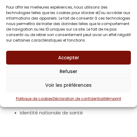
Avertissement
Déclaration de confidentialité (UE)
Pour offrir les meilleures expériences, nous utilisons des
technologies telles que les cookies pour stocker et/ou accéder aux
Imprint
informations des appareils. Le fait de consentir à ces technologies
Politique de cookies (UE)
nous permettra de traiter des données telles que le comportement
de navigation ou les ID uniques sur ce site. Le fait de ne pas
consentir ou de retirer son consentement peut avoir un effet négatif
sur certaines caractéristiques et fonctions.
Vos droits
Accepter
Refuser
Commission des usagers
Directives anticipées
Voir les préférences
Don d’organes
Dossier médical
Politique de cookies
Déclaration de confidentialité
Imprint
Événement indésirable
Identité nationale de santé
Personne à prévenir
Personne de confiance
Plaintes et réclamations