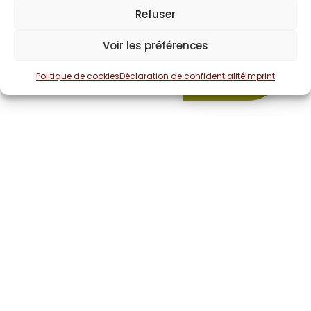
Refuser
Cardiologie
Voir les préférences
04 67 86 60 78
Politique de cookies
Déclaration de confidentialité
Imprint
TARODO DE LA
FUENTE Philippe
Médecin
Pneumologie
04 67 60 01 96