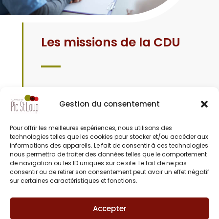
Les missions de la CDU
Ses principales missions sont :
Gestion du consentement
Veiller à ce que vos droits, en tant que
patient, soient respectés.
Pour offrir les meilleures expériences, nous utilisons des
Faciliter les démarches des usagers et
technologies telles que les cookies pour stocker et/ou accéder aux
veiller à ce qu’ils puissent, le cas
informations des appareils. Le fait de consentir à ces technologies
nous permettra de traiter des données telles que le comportement
échéant, exprimer leurs griefs auprès
de navigation ou les ID uniques sur ce site. Le fait de ne pas
des responsables de l’établissement,
consentir ou de retirer son consentement peut avoir un effet négatif
entendre les explications de ceux-ci et
sur certaines caractéristiques et fonctions.
être informés des suites de leurs
demandes.
Accepter
Participer à l’élaboration de la politique