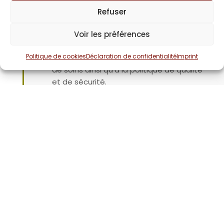
menée dans l’établissement en ce qui
Refuser
concerne l’accueil, la prise en charge,
l’information et les droits des personnes
Voir les préférences
hospitalisées et de leurs proches. Elle est
Politique de cookies
Déclaration de confidentialité
Imprint
associée à l’organisation des parcours
de soins ainsi qu’à la politique de qualité
et de sécurité.
Suivre, en cas de survenue
d’événements indésirables graves, les
actions menées par l’établissement
pour y remédier.
Pour établir ses recommandations, la
CDU s’appuie notamment sur vos
éloges, vos remarques, vos propositions
et vos réclamations ou plaintes.
Il est
donc important de faire part de vos
observations, notamment par le biais des
questionnaires de satisfaction remis en fin