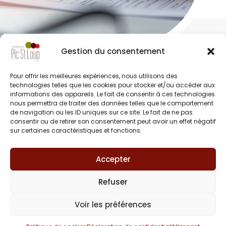
Gestion du consentement
Les directives anticipées
expriment par
Pour offrir les meilleures expériences, nous utilisons des
écrit vos volontés relatives à votre fin de
technologies telles que les cookies pour stocker et/ou accéder aux
informations des appareils. Le fait de consentir à ces technologies
vie. Elles permettent aux médecins de
nous permettra de traiter des données telles que le comportement
connaître vos souhaits concernant les
de navigation ou les ID uniques sur ce site. Le fait de ne pas
conditions de poursuite, de limitation,
consentir ou de retirer son consentement peut avoir un effet négatif
sur certaines caractéristiques et fonctions.
d’arrêt ou de refus de traitement ou d’acte
médicaux.
Accepter
Votre médecin, ainsi que tout autre
professionnel de santé, devra respecter les
Refuser
volontés exprimées dans vos directives
anticipées si vous n’êtes plus en état de le
Voir les préférences
faire vous-même. Il ne pourra y déroger