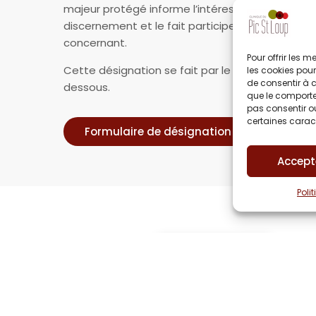
majeur protégé informe l’intéressé(e) de mani
discernement et le fait participer dans la même
concernant.
Pour offrir les 
Cette désignation se fait par le formulaire à c
les cookies pour
de consentir à 
dessous.
que le comportem
pas consentir ou
certaines caract
Formulaire de désignation de la personne
Accept
Poli