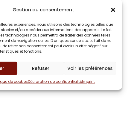
ère adaptée à sa maturité ou à son
Gestion du consentement
 mesure à la prise de décision le
meilleures expériences, nous utilisons des technologies telles que
ompléter que vous trouverez ci-
 stocker et/ou accéder aux informations des appareils. Le fait
ces technologies nous permettra de traiter des données telles
ent de navigation ou les ID uniques sur ce site. Le fait de ne
 de retirer son consentement peut avoir un effet négatif sur
éristiques et fonctions.
 à prévenir
er
Refuser
Voir les préférences
tique de cookies
Déclaration de confidentialité
Imprint